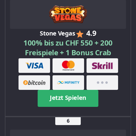
4.9
Stone Vegas
100% bis zu CHF 550 + 200
Freispiele + 1 Bonus Crab
Jetzt Spielen