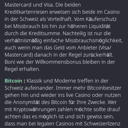
Mastercard und Visa. Die beiden
Kreditkartenriesen erweisen sich beide im Casino
in der Schweiz als Vorteilhaft. Vom Käuferschutz
bei Missbrauch bis hin zur höheren Liquidität
durch die Kreditsumme. Nachteilig ist nur die
verhältnismäßig einfache Missbrauchsmöglichkeit,
auch wenn man das Geld vom Anbieter (Visa/
Mastercard) danach in der Regel zurückerhält.
Boni wie der Willkommensbonus bleiben in der
Regel erhalten.
Bitcoin
:
Klassik und Moderne treffen in der
Schweiz aufeinander. Immer mehr Bitcoinbesitzer
gehen hin und wieder ins live Casino oder nutzen
die Anonymität des Bitcoin für Ihre Zwecke. Wer
mit Kryptowährungen zahlen möchte sollte drauf
achten das es möglich ist und sich gewiss sein,
dass man bei legalen Casinos mit Schweizerlizenz