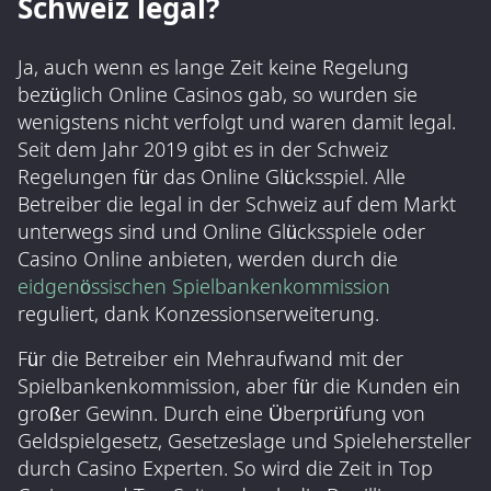
Schweiz legal?
Ja, auch wenn es lange Zeit keine Regelung
bezüglich Online Casinos gab, so wurden sie
wenigstens nicht verfolgt und waren damit legal.
Seit dem Jahr 2019 gibt es in der Schweiz
Regelungen für das Online Glücksspiel. Alle
Betreiber die legal in der Schweiz auf dem Markt
unterwegs sind und Online Glücksspiele oder
Casino Online anbieten, werden durch die
eidgenössischen Spielbankenkommission
reguliert, dank Konzessionserweiterung.
Für die Betreiber ein Mehraufwand mit der
Spielbankenkommission, aber für die Kunden ein
großer Gewinn. Durch eine Überprüfung von
Geldspielgesetz, Gesetzeslage und Spielehersteller
durch Casino Experten. So wird die Zeit in Top