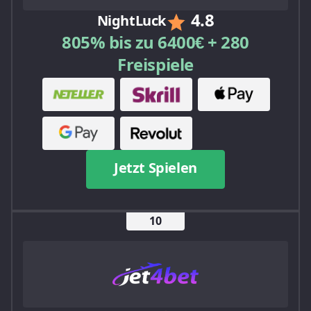
4.8
NightLuck
805% bis zu 6400€ + 280
Freispiele
Jetzt Spielen