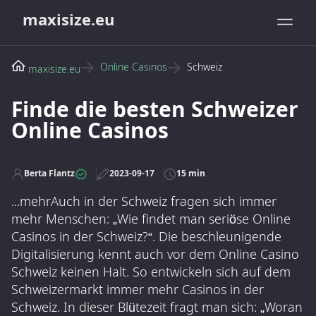
maxisize.eu
Online Casinos
Schweiz
maxisize.eu
Finde die besten Schweizer
Online Casinos
Berta Flantz
2023-09-17
15 min
...mehr
Auch in der Schweiz fragen sich immer
mehr Menschen: „Wie findet man seriöse Online
Casinos in der Schweiz?“. Die beschleunigende
Digitalisierung kennt auch vor dem Online Casino
Schweiz keinen Halt. So entwickeln sich auf dem
Schweizermarkt immer mehr Casinos in der
Schweiz. In dieser Blütezeit fragt man sich: „Woran