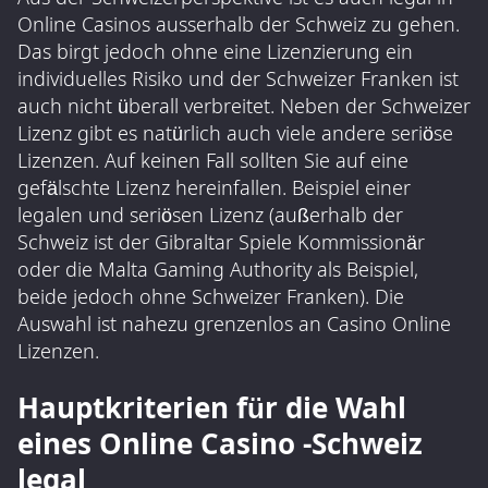
Online Casinos ausserhalb der Schweiz zu gehen.
Das birgt jedoch ohne eine Lizenzierung ein
individuelles Risiko und der Schweizer Franken ist
auch nicht überall verbreitet. Neben der Schweizer
Lizenz gibt es natürlich auch viele andere seriöse
Lizenzen. Auf keinen Fall sollten Sie auf eine
gefälschte Lizenz hereinfallen. Beispiel einer
legalen und seriösen Lizenz (außerhalb der
Schweiz ist der Gibraltar Spiele Kommissionär
oder die Malta Gaming Authority als Beispiel,
beide jedoch ohne Schweizer Franken). Die
Auswahl ist nahezu grenzenlos an Casino Online
Lizenzen.
Hauptkriterien für die Wahl
eines Online Casino -Schweiz
legal