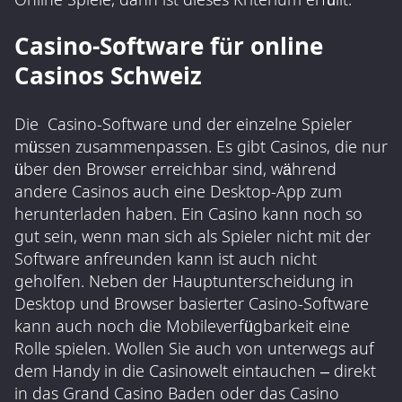
Online Spiele, dann ist dieses Kriterium erfüllt.
Casino-Software für online
Casinos Schweiz
Die Casino-Software und der einzelne Spieler
müssen zusammenpassen. Es gibt Casinos, die nur
über den Browser erreichbar sind, während
andere Casinos auch eine Desktop-App zum
herunterladen haben. Ein Casino kann noch so
gut sein, wenn man sich als Spieler nicht mit der
Software anfreunden kann ist auch nicht
geholfen. Neben der Hauptunterscheidung in
Desktop und Browser basierter Casino-Software
kann auch noch die Mobileverfügbarkeit eine
Rolle spielen. Wollen Sie auch von unterwegs auf
dem Handy in die Casinowelt eintauchen – direkt
in das Grand Casino Baden oder das Casino