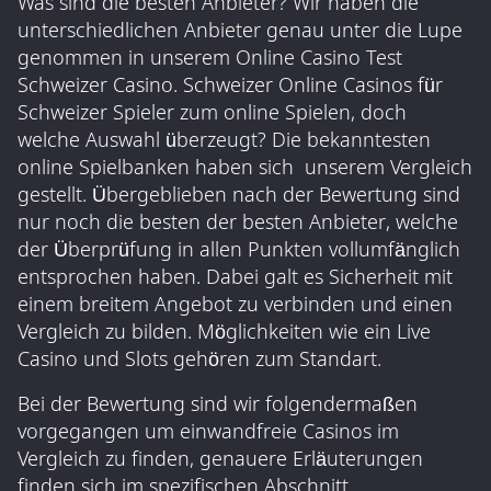
Was sind die besten Anbieter? Wir haben die
unterschiedlichen Anbieter genau unter die Lupe
genommen in unserem Online Casino Test
Schweizer Casino. Schweizer Online Casinos für
Schweizer Spieler zum online Spielen, doch
welche Auswahl überzeugt? Die bekanntesten
online Spielbanken haben sich unserem Vergleich
gestellt. Übergeblieben nach der Bewertung sind
nur noch die besten der besten Anbieter, welche
der Überprüfung in allen Punkten vollumfänglich
entsprochen haben. Dabei galt es Sicherheit mit
einem breitem Angebot zu verbinden und einen
Vergleich zu bilden. Möglichkeiten wie ein Live
Casino und Slots gehören zum Standart.
Bei der Bewertung sind wir folgendermaßen
vorgegangen um einwandfreie Casinos im
Vergleich zu finden, genauere Erläuterungen
finden sich im spezifischen Abschnitt.